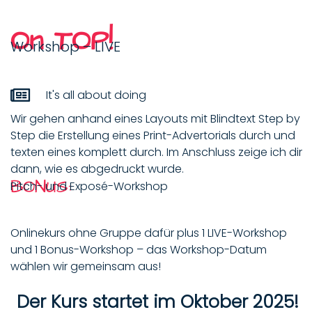
On TOP!
Workshop – LIVE
It's all about doing
Wir gehen anhand eines Layouts mit Blindtext Step by
Step die Erstellung eines Print-Advertorials durch und
texten eines komplett durch. Im Anschluss zeige ich dir
dann, wie es abgedruckt wurde.
BONUS:
Pitch- und Exposé-Workshop
Onlinekurs ohne Gruppe dafür plus 1 LIVE-Workshop
und 1 Bonus-Workshop – das Workshop-Datum
wählen wir gemeinsam aus!
Der Kurs startet im Oktober 2025!