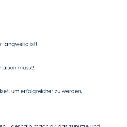
langweilig ist!
 haben musst!
set, um erfolgreicher zu werden.
aken … deshalb mach dir das zunutze und